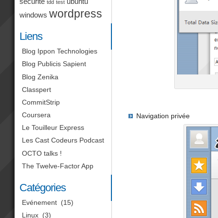
sécurité
ubuntu
tdd
test
wordpress
windows
Liens
Blog Ippon Technologies
Blog Publicis Sapient
Blog Zenika
Classpert
CommitStrip
Coursera
Navigation privée
Le Touilleur Express
Les Cast Codeurs Podcast
OCTO talks !
The Twelve-Factor App
Catégories
Evénement
(15)
Linux
(3)