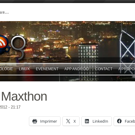
plus…
OLOGIE
LINUX
EVÉNEMENT
APP ANDROID
CONTACT
A PROPO
 Maxthon
2012
- 21:17
Imprimer
X
LinkedIn
Face