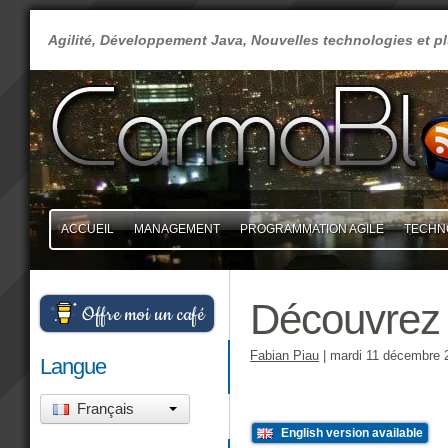
Agilité, Développement Java, Nouvelles technologies et 
ACCUEIL
MANAGEMENT
PROGRAMMATION AGILE
TECHN
Découvrez
Offre moi un café
Fabian Piau
|
mardi 11 décembre 
Langue
Français
English version available