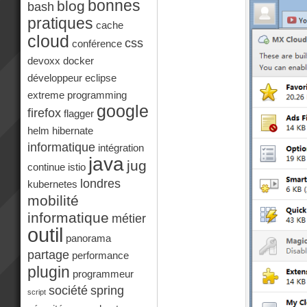
bonnes
blog
bash
pratiques
cache
cloud
css
conférence
devoxx
docker
développeur
eclipse
extreme programming
google
firefox
flagger
helm
hibernate
informatique
intégration
java
jug
continue
istio
londres
kubernetes
mobilité
informatique
métier
outil
panorama
partage
performance
plugin
programmeur
société
spring
script