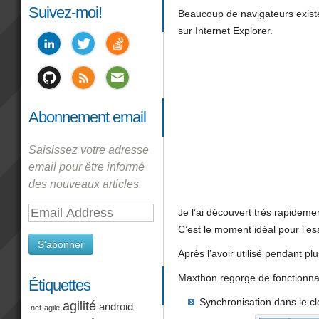
Suivez-moi!
Beaucoup de navigateurs existe
sur Internet Explorer.
Abonnement email
Saisissez votre adresse
email pour être informé
des nouveaux articles.
Email
Je l’ai découvert très rapideme
Address
C’est le moment idéal pour l’es
S'abonner
Après l’avoir utilisé pendant pl
Maxthon regorge de fonctionnal
Étiquettes
Synchronisation dans le c
agilité
android
.net
agile