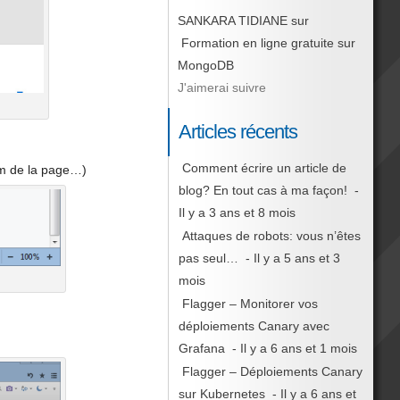
SANKARA TIDIANE
sur
Formation en ligne gratuite sur
MongoDB
J'aimerai suivre
Articles récents
Comment écrire un article de
oom de la page…)
blog? En tout cas à ma façon!
-
Il y a 3 ans et 8 mois
Attaques de robots: vous n’êtes
pas seul…
- Il y a 5 ans et 3
mois
Flagger – Monitorer vos
déploiements Canary avec
Grafana
- Il y a 6 ans et 1 mois
Flagger – Déploiements Canary
sur Kubernetes
- Il y a 6 ans et