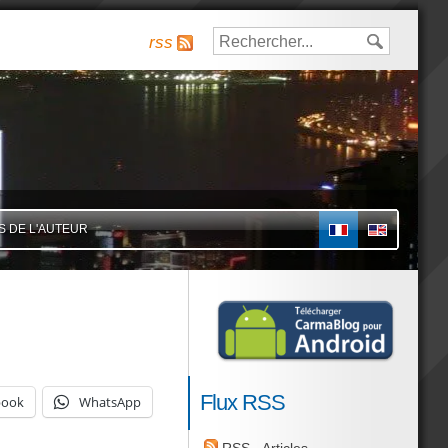
rss
S DE L'AUTEUR
FR
Flux RSS
book
WhatsApp