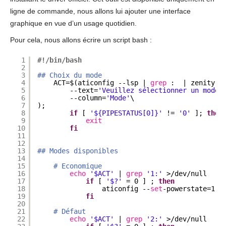
ligne de commande, nous allons lui ajouter une interface
graphique en vue d’un usage quotidien.
Pour cela, nous allons écrire un script bash :
1
#!/bin/bash
2
3
## Choix du mode
4
ACT=$(aticonfig --lsp | 
grep
:  | zenity -
5
--text=
'Veuillez sélectionner un mode 
6
--column=
'Mode'
\
7
);
8
if
[ 
'${PIPESTATUS[0]}'
!= 
'0'
]; 
then
9
exit
10
fi
11
12
13
## Modes disponibles
14
15
# Economique
16
echo
'$ACT'
| 
grep
'1:'
>
/dev/null
17
if
[ 
'$?'
= 0 ] ; 
then
18
aticonfig --
set
-powerstate=1 |
19
fi
20
21
# Défaut
22
echo
'$ACT'
| 
grep
'2:'
>
/dev/null