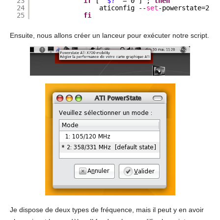
23
if
[ 
'$?'
= 0 ] ; 
then
24
aticonfig --
set
-powerstate=2 |
25
fi
Ensuite, nous allons créer un lanceur pour exécuter notre script.
Je dispose de deux types de fréquence, mais il peut y en avoir