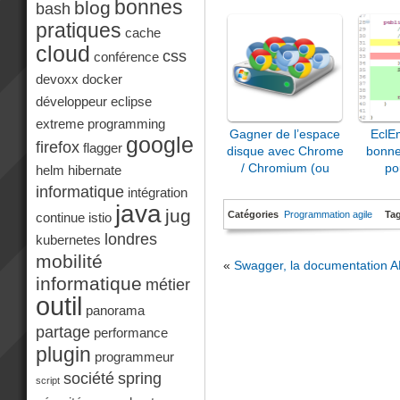
bonnes
blog
bash
pratiques
cache
cloud
css
conférence
devoxx
docker
développeur
eclipse
extreme programming
Gagner de l’espace
EclE
google
firefox
flagger
disque avec Chrome
bonne
/ Chromium (ou
po
helm
hibernate
comment ne pas en
informatique
intégration
perdre…)
java
jug
Catégories
Programmation agile
Ta
continue
istio
londres
kubernetes
mobilité
«
Swagger, la documentation A
informatique
métier
outil
panorama
partage
performance
plugin
programmeur
société
spring
script