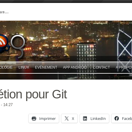
plus…
OLOGIE
LINUX
EVÉNEMENT
APP ANDROID
CONTACT
A PROPO
tion pour Git
- 14:27
Imprimer
X
LinkedIn
Face