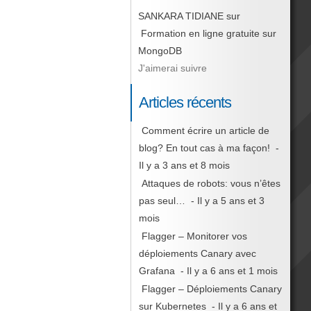
SANKARA TIDIANE
sur
Formation en ligne gratuite sur
MongoDB
J'aimerai suivre
Articles récents
Comment écrire un article de
blog? En tout cas à ma façon!
-
Il y a 3 ans et 8 mois
Attaques de robots: vous n’êtes
pas seul…
- Il y a 5 ans et 3
mois
Flagger – Monitorer vos
déploiements Canary avec
Grafana
- Il y a 6 ans et 1 mois
Flagger – Déploiements Canary
sur Kubernetes
- Il y a 6 ans et