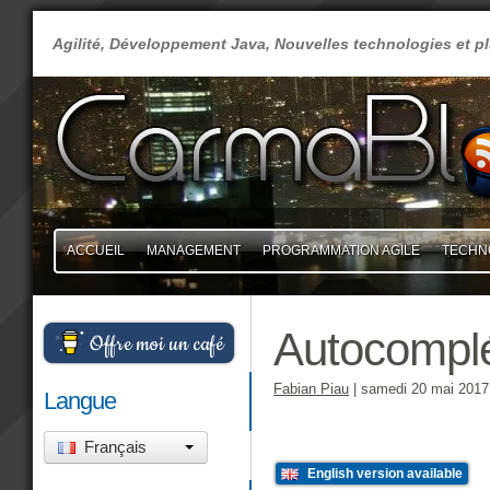
Agilité, Développement Java, Nouvelles technologies et 
ACCUEIL
MANAGEMENT
PROGRAMMATION AGILE
TECHN
Autocomplé
Offre moi un café
Fabian Piau
|
samedi 20 mai 2017
Langue
Français
English version available