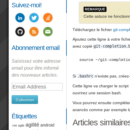
Suivez-moi!
REMARQUE
Cette astuce ne fonctio
Téléchargez le fichier
git-comp
Ajoutez cette ligne à votre fich
avez copié
git-completion.
Abonnement email
source ~/git-completi
Saisissez votre adresse
email pour être informé
des nouveaux articles.
Si
.bashrc
n’existe pas, créez-
Cette ligne va charger le script
Email
ouvrirez une session bash.
Address
S'abonner
Vous pourrez ensuite compléte
avancés comme par exemple la 
Étiquettes
Articles similaire
agilité
android
.net
agile