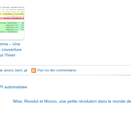
mma – Une
 couverture
ur l’hiver
gs
astuce
,
bash
,
git
Flux rss des commentaires
PI automatisée
Wise, Revolut et Monzo, une petite révolution dans le monde de