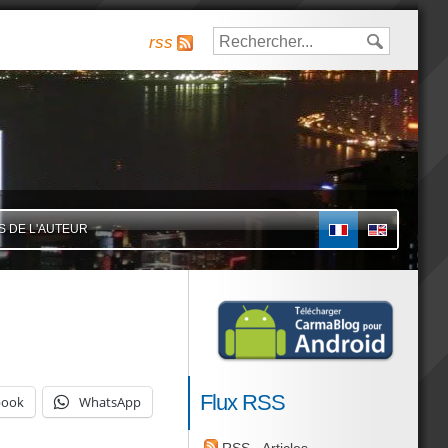
rss
S DE L'AUTEUR
FR
Flux RSS
book
WhatsApp