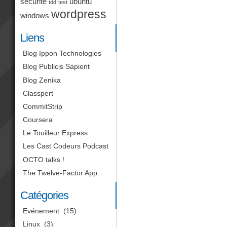
sécurité
ubuntu
tdd
test
wordpress
windows
Liens
Blog Ippon Technologies
Blog Publicis Sapient
Blog Zenika
Classpert
CommitStrip
Coursera
Le Touilleur Express
Les Cast Codeurs Podcast
OCTO talks !
The Twelve-Factor App
Catégories
Evénement
(15)
Linux
(3)