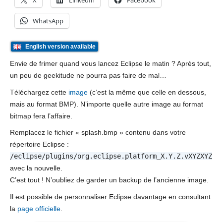
X
LinkedIn
Facebook
WhatsApp
English version available
Envie de frimer quand vous lancez Eclipse le matin ? Après tout,
un peu de geekitude ne pourra pas faire de mal…
Téléchargez cette
image
(c’est la même que celle en dessous,
mais au format BMP). N’importe quelle autre image au format
bitmap fera l’affaire.
Remplacez le fichier « splash.bmp » contenu dans votre
répertoire Eclipse :
/eclipse/plugins/org.eclipse.platform_X.Y.Z.vXYZXYZXY
avec la nouvelle.
C’est tout ! N’oubliez de garder un backup de l’ancienne image.
Il est possible de personnaliser Eclipse davantage en consultant
la
page officielle
.