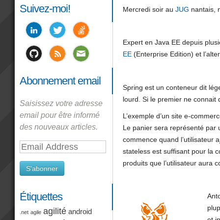
Suivez-moi!
Mercredi soir au
JUG
nantais, n
Expert en Java EE depuis plusi
EE
(Enterprise Edition) et l’alt
Abonnement email
Spring est un conteneur dit lége
lourd. Si le premier ne connait 
Saisissez votre adresse
email pour être informé
L’exemple d’un site e-commerce
des nouveaux articles.
Le panier sera représenté par 
commence quand l’utilisateur aj
Email
stateless est suffisant pour la
Address
produits que l’utilisateur aura
S'abonner
Étiquettes
Ant
plu
agilité
android
.net
agile
et i