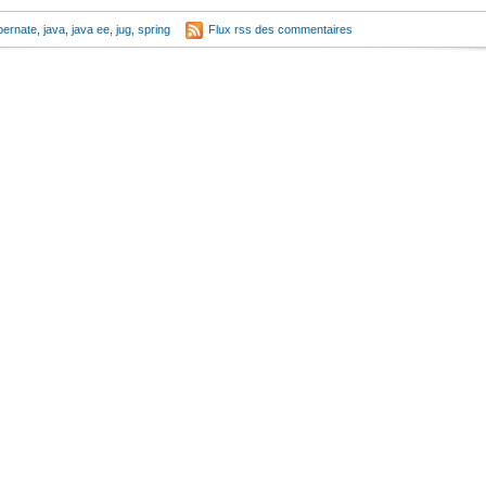
bernate
,
java
,
java ee
,
jug
,
spring
Flux rss des commentaires