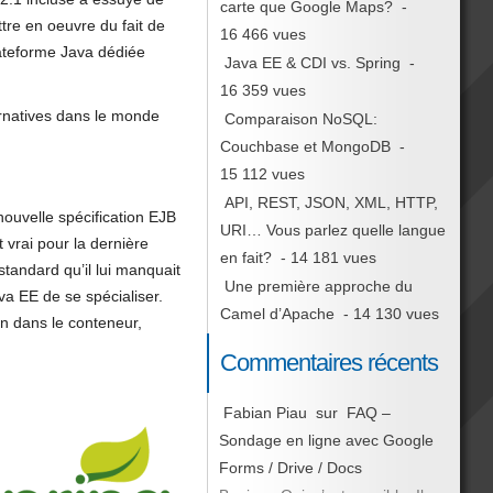
carte que Google Maps?
-
tre en oeuvre du fait de
16 466 vues
plateforme Java dédiée
Java EE & CDI vs. Spring
-
16 359 vues
natives dans le monde
Comparaison NoSQL:
Couchbase et MongoDB
-
15 112 vues
API, REST, JSON, XML, HTTP,
nouvelle spécification EJB
URI… Vous parlez quelle langue
 vrai pour la dernière
en fait?
- 14 181 vues
tandard qu’il lui manquait
Une première approche du
va EE de se spécialiser.
Camel d’Apache
- 14 130 vues
on dans le conteneur,
Commentaires récents
Fabian Piau
sur
FAQ –
Sondage en ligne avec Google
Forms / Drive / Docs