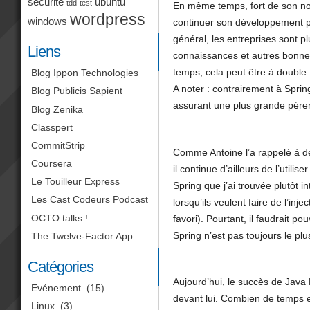
sécurité
ubuntu
tdd
test
En même temps, fort de son nom
wordpress
windows
continuer son développement pa
général, les entreprises sont plu
Liens
connaissances et autres bonnes
temps, cela peut être à double 
Blog Ippon Technologies
A noter : contrairement à Sprin
Blog Publicis Sapient
assurant une plus grande pérenn
Blog Zenika
Classpert
CommitStrip
Comme Antoine l’a rappelé à de
Coursera
il continue d’ailleurs de l’util
Le Touilleur Express
Spring que j’ai trouvée plutôt 
Les Cast Codeurs Podcast
lorsqu’ils veulent faire de l’i
OCTO talks !
favori). Pourtant, il faudrait p
Spring n’est pas toujours le pl
The Twelve-Factor App
Catégories
Aujourd’hui, le succès de Java 
Evénement
(15)
devant lui. Combien de temps e
Linux
(3)