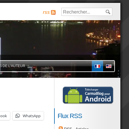
rss
S DE L'AUTEUR
FR
Flux RSS
book
WhatsApp