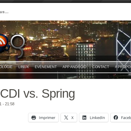
plus…
OLOGIE
LINUX
EVÉNEMENT
APP ANDROID
CONTACT
A PROPO
CDI vs. Spring
1
- 21:58
Imprimer
X
LinkedIn
Face