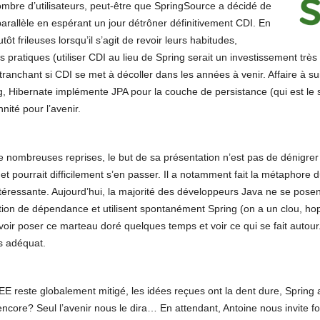
bre d’utilisateurs, peut-être que SpringSource a décidé de
rallèle en espérant un jour détrôner définitivement CDI. En
tôt frileuses lorsqu’il s’agit de revoir leurs habitudes,
 pratiques (utiliser CDI au lieu de Spring serait un investissement trè
tranchant si CDI se met à décoller dans les années à venir. Affaire à su
g, Hibernate implémente JPA pour la couche de persistance (qui est le 
ité pour l’avenir.
 nombreuses reprises, le but de sa présentation n’est pas de dénigrer 
iser et pourrait difficilement s’en passer. Il a notamment fait la métaphor
intéressante. Aujourd’hui, la majorité des développeurs Java ne se pose
njection de dépendance et utilisent spontanément Spring (on a un clou, 
ouvoir poser ce marteau doré quelques temps et voir ce qui se fait autour
us adéquat.
EE reste globalement mitigé, les idées reçues ont la dent dure, Spring
ncore? Seul l’avenir nous le dira… En attendant, Antoine nous invite 