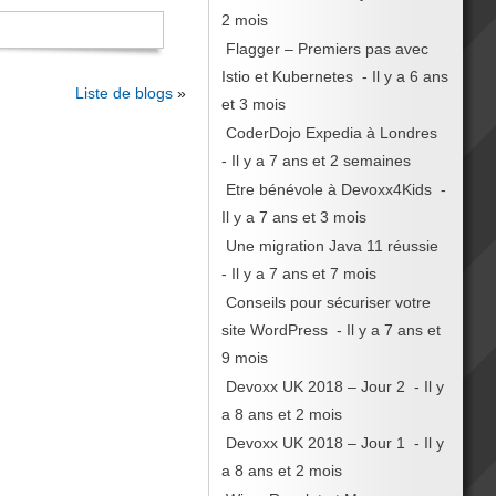
2 mois
Flagger – Premiers pas avec
Istio et Kubernetes
- Il y a 6 ans
Liste de blogs
»
et 3 mois
CoderDojo Expedia à Londres
- Il y a 7 ans et 2 semaines
Etre bénévole à Devoxx4Kids
-
Il y a 7 ans et 3 mois
Une migration Java 11 réussie
- Il y a 7 ans et 7 mois
Conseils pour sécuriser votre
site WordPress
- Il y a 7 ans et
9 mois
Devoxx UK 2018 – Jour 2
- Il y
a 8 ans et 2 mois
Devoxx UK 2018 – Jour 1
- Il y
a 8 ans et 2 mois