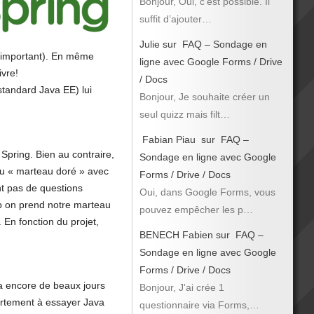
Bonjour, Oui, c’est possible. Il
suffit d’ajouter…
Julie
sur
FAQ – Sondage en
s important). En même
ligne avec Google Forms / Drive
ivre!
/ Docs
standard Java EE) lui
Bonjour, Je souhaite créer un
seul quizz mais filt…
Fabian Piau
sur
FAQ –
Spring. Bien au contraire,
Sondage en ligne avec Google
e du « marteau doré » avec
Forms / Drive / Docs
nt pas de questions
Oui, dans Google Forms, vous
hop on prend notre marteau
pouvez empêcher les p…
. En fonction du projet,
BENECH Fabien
sur
FAQ –
Sondage en ligne avec Google
Forms / Drive / Docs
 a encore de beaux jours
Bonjour, J'ai crée 1
fortement à essayer Java
questionnaire via Forms,…