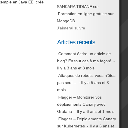
 exemple en Java EE, créé
SANKARA TIDIANE
sur
Formation en ligne gratuite sur
MongoDB
J'aimerai suivre
Articles récents
Comment écrire un article de
blog? En tout cas à ma façon!
-
Il y a 3 ans et 8 mois
Attaques de robots: vous n’êtes
pas seul…
- Il y a 5 ans et 3
mois
Flagger – Monitorer vos
déploiements Canary avec
Grafana
- Il y a 6 ans et 1 mois
Flagger – Déploiements Canary
sur Kubernetes
- Il y a 6 ans et