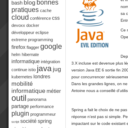
bonnes
blog
bash
nom
pratiques
cache
sa c
cloud
css
conférence
Ent
devoxx
docker
Ce 
développeur
eclipse
Ope
extreme programming
google
firefox
flagger
helm
hibernate
Depu
informatique
intégration
3.X incluse est devenue plus lé
java
jug
continue
istio
version Java EE 6 sortie fin 2009
londres
pour concurrencer sérieusement 
kubernetes
mobilité
Dans les grandes lignes, on ne
informatique
Antoine nous a conseillé d’utilise
métier
outil
panorama
partage
performance
Spring a fait le choix de ne p
plugin
programmeur
réponse n’est pas si simple. Pe
société
spring
script
impactant sur le code existant 