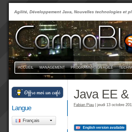
Agilité, Développement Java, Nouvelles technologies et 
ACCUEIL
MANAGEMENT
PROGRAMMATION AGILE
TECHN
Java EE & 
Offre moi un café
Fabian Piau
|
jeudi 13 octobre 201
Langue
Français
English version available