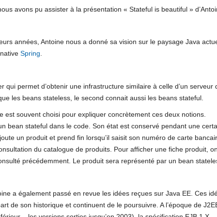
ous avons pu assister à la présentation « Stateful is beautiful » d’Ant
eurs années, Antoine nous a donné sa vision sur le paysage Java actuel
ernative
Spring
.
r qui permet d’obtenir une infrastructure similaire à celle d’un serveur
que les beans stateless, le second connait aussi les beans stateful.
 est souvent choisi pour expliquer concrètement ces deux notions.
un bean stateful dans le code. Son état est conservé pendant une cert
oute un produit et prend fin lorsqu’il saisit son numéro de carte bancair
 consultation du catalogue de produits. Pour afficher une fiche produit,
 consulté précédemment. Le produit sera représenté par un bean statele
oine a également passé en revue les idées reçues sur Java EE. Ces idé
part de son historique et continuent de le poursuivre. A l’époque de J
nférieur – les versions sorties jusqu’en 2003), la spécification EJB 1.X 