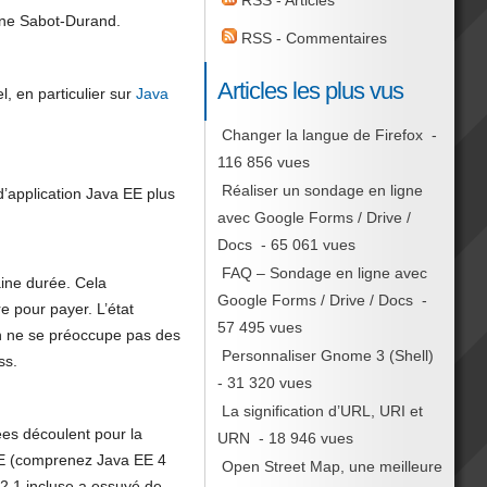
RSS - Articles
oine Sabot-Durand.
RSS - Commentaires
Articles les plus vus
, en particulier sur
Java
Changer la langue de Firefox
-
116 856 vues
Réaliser un sondage en ligne
 d’application Java EE plus
avec Google Forms / Drive /
Docs
- 65 061 vues
FAQ – Sondage en ligne avec
aine durée. Cela
Google Forms / Drive / Docs
-
e pour payer. L’état
57 495 vues
 on ne se préoccupe pas des
Personnaliser Gnome 3 (Shell)
ss.
- 31 320 vues
La signification d’URL, URI et
es découlent pour la
URN
- 18 946 vues
2EE (comprenez Java EE 4
Open Street Map, une meilleure
– 2.1 incluse a essuyé de