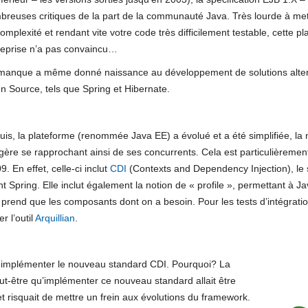
breuses critiques de la part de la communauté Java. Très lourde à met
omplexité et rendant vite votre code très difficilement testable, cette 
reprise n’a pas convaincu…
manque a même donné naissance au développement de solutions alter
n Source, tels que Spring et Hibernate.
is, la plateforme (renommée Java EE) a évolué et a été simplifiée, la 
gère se rapprochant ainsi de ses concurrents. Cela est particulièrement
. En effet, celle-ci inclut
CDI
(Contexts and Dependency Injection), le s
Spring. Elle inclut également la notion de « profile », permettant à Ja
 prend que les composants dont on a besoin. Pour les tests d’intégrati
r l’outil
Arquillian
.
as implémenter le nouveau standard CDI. Pourquoi? La
ut-être qu’implémenter ce nouveau standard allait être
et risquait de mettre un frein aux évolutions du framework.