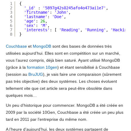
1
{
2
'_id'
: 
'5897g42s0245afo4o473ai1e7'
,
3
'firstname'
: 
'John'
,
4
'lastname'
: 
'Doe'
,
5
'age'
: 
26
,
6
'sex'
: 
'M'
,
7
'interests'
: [ 
'Reading'
, 
'Running'
, 
'Hacking
8
}
Couchbase
et
MongoDB
sont des bases de données très
utilisées aujourd’hui. Elles sont en compétition sur un marché,
vous l’aurez compris, déjà bien saturé. Ayant utilisé MongoDB
(grâce à la
formation 10gen
) et étant sensibilisé à Couchbase
(session au
BruJUG
), je vais faire une comparaison (sûrement
pas très objective) des deux systèmes. Les choses évoluent
tellement vite que cet article sera peut-être obsolète dans
quelques mois…
Un peu d’historique pour commencer. MongoDB a été créée en
2009 par la société 10Gen, Couchbase a été créée un peu plus
tard en 2011 par l’entreprise du même nom.
A l’heure d’aujourd’hui, les deux systèmes partagent de