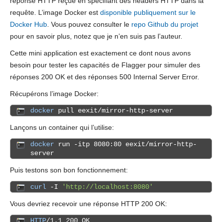
réponse HTTP reçue en spécifiant des headers HTTP dans la
requête. L’image Docker est
disponible publiquement sur le
Docker Hub
. Vous pouvez consulter le
repo Github du projet
pour en savoir plus, notez que je n’en suis pas l’auteur.
Cette mini application est exactement ce dont nous avons
besoin pour tester les capacités de Flagger pour simuler des
réponses 200 OK et des réponses 500 Internal Server Error.
Récupérons l’image Docker:
docker
pull eexit/mirror-http-server
Lançons un container qui l’utilise:
docker
run -itp 8080:80 eexit/mirror-http-
server
Puis testons son bon fonctionnement:
curl
-I
'http://localhost:8080'
Vous devriez recevoir une réponse HTTP 200 OK:
HTTP
/1.1 200 OK