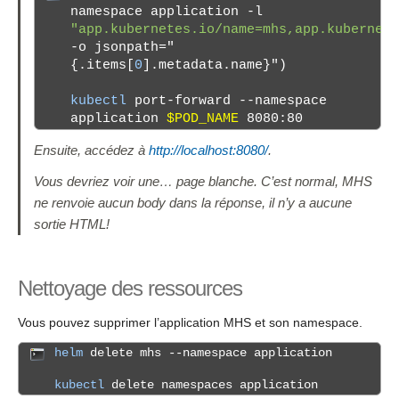
namespace application -l
"app.kubernetes.io/name=mhs,app.kubernet
-o jsonpath="
{.items[
0
].metadata.name}")
kubectl
port-forward --namespace
application
$POD_NAME
8080:80
Ensuite, accédez à
http://localhost:8080/
.
Vous devriez voir une… page blanche. C’est normal, MHS
ne renvoie aucun body dans la réponse, il n’y a aucune
sortie HTML!
Nettoyage des ressources
Vous pouvez supprimer l’application MHS et son namespace.
helm
delete mhs --namespace application
kubectl
delete namespaces application