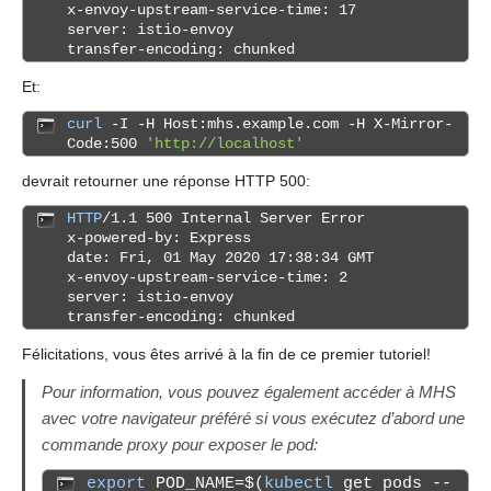
x-envoy-upstream-service-time: 17
server: istio-envoy
transfer-encoding: chunked
Et:
curl
-I -H Host:mhs.example.com -H X-Mirror-
Code:500
'http://localhost'
devrait retourner une réponse HTTP 500:
HTTP
/1.1 500 Internal Server Error
x-powered-by: Express
date: Fri, 01 May 2020 17:38:34 GMT
x-envoy-upstream-service-time: 2
server: istio-envoy
transfer-encoding: chunked
Félicitations, vous êtes arrivé à la fin de ce premier tutoriel!
Pour information, vous pouvez également accéder à MHS
avec votre navigateur préféré si vous exécutez d’abord une
commande proxy pour exposer le pod:
export
POD_NAME=$(
kubectl
get pods --