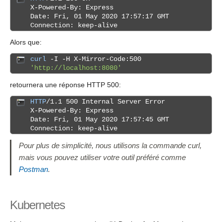
X-Powered-By: Express
Date: Fri, 01 May 2020 17:57:17 GMT
Connection: keep-alive
Alors que:
curl
-I -H X-Mirror-Code:500
'http://localhost:8080'
retournera une réponse HTTP 500:
HTTP
/1.1 500 Internal Server Error
X-Powered-By: Express
Date: Fri, 01 May 2020 17:57:45 GMT
Connection: keep-alive
Pour plus de simplicité, nous utilisons la commande curl,
mais vous pouvez utiliser votre outil préféré comme
Postman
.
Kubernetes