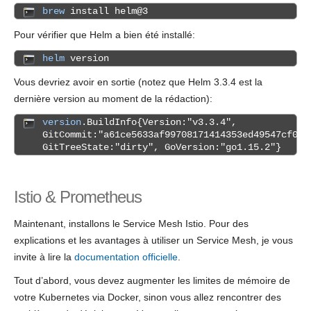
brew
install helm@3
Pour vérifier que Helm a bien été installé:
helm
version
Vous devriez avoir en sortie (notez que Helm 3.3.4 est la
dernière version au moment de la rédaction):
version
.BuildInfo{Version:"v3.3.4",
GitCommit:"a61ce5633af99708171414353ed49547cf050
GitTreeState:"dirty", GoVersion:"go1.15.2"}
Istio & Prometheus
Maintenant, installons le Service Mesh Istio. Pour des
explications et les avantages à utiliser un Service Mesh, je vous
invite à lire la
documentation officielle
.
Tout d’abord, vous devez augmenter les limites de mémoire de
votre Kubernetes via Docker, sinon vous allez rencontrer des