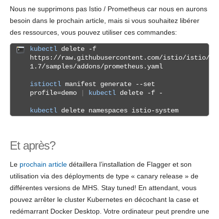
Nous ne supprimons pas Istio / Prometheus car nous en aurons
besoin dans le prochain article, mais si vous souhaitez libérer
des ressources, vous pouvez utiliser ces commandes:
kubectl
delete -f
https://raw.githubusercontent.com/istio/istio/re
1.7/samples/addons/prometheus.yaml
istioctl
manifest generate --set
profile=demo
|
kubectl
delete -f -
kubectl
delete namespaces istio-system
Et après?
Le
prochain article
détaillera l’installation de Flagger et son
utilisation via des déployments de type « canary release » de
différentes versions de MHS. Stay tuned! En attendant, vous
pouvez arrêter le cluster Kubernetes en décochant la case et
redémarrant Docker Desktop. Votre ordinateur peut prendre une