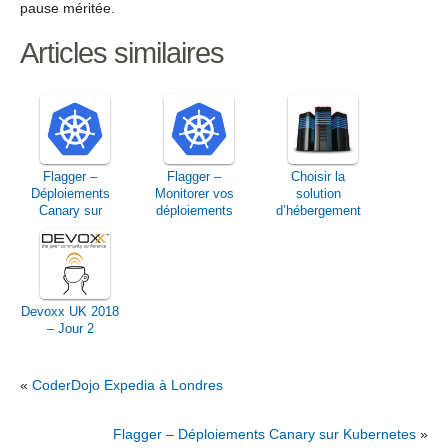
pause méritée.
Articles similaires
Flagger –
Flagger –
Choisir la
Déploiements
Monitorer vos
solution
Canary sur
déploiements
d’hébergement
Kubernetes
Canary avec
web qui
Grafana
correspond à vos
besoins
Devoxx UK 2018
– Jour 2
«
CoderDojo Expedia à Londres
Flagger – Déploiements Canary sur Kubernetes
»