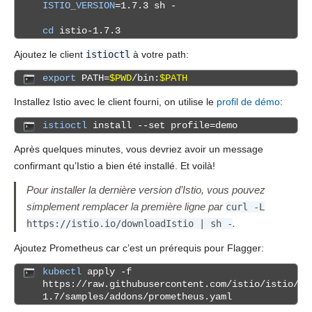
ISTIO_VERSION
=1.7.3 sh -
cd
istio-1.7.3
Ajoutez le client
istioctl
à votre path:
export
PATH=
$PWD
/bin:
$PATH
Installez Istio avec le client fourni, on utilise le
profil de démo
:
istioctl
install --set profile=demo
Après quelques minutes, vous devriez avoir un message
confirmant qu’Istio a bien été installé. Et voilà!
Pour installer la dernière version d’Istio, vous pouvez
simplement remplacer la première ligne par
curl -L
.
https://istio.io/downloadIstio | sh -
Ajoutez Prometheus car c’est un prérequis pour Flagger:
kubectl
apply -f
https://raw.githubusercontent.com/istio/istio/re
1.7/samples/addons/prometheus.yaml