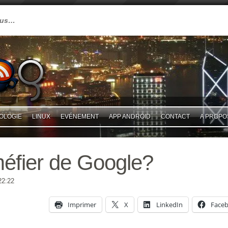
plus…
OLOGIE
LINUX
EVÉNEMENT
APP ANDROID
CONTACT
A PROPO
méfier de Google?
22:22
Imprimer
X
LinkedIn
Face