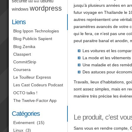
sécurité
ubuntu
tdd
test
jusqu’à plusieurs années en arr
wordpress
windows
futur voyage en Thaïlande le 10
autres représentent une véritabl
Liens
paramètres avancés de votre com
Blog Ippon Technologies
qui le fera, ce n’est pas une c
Blog Publicis Sapient
peut paraitre banal et anodin, 
Blog Zenika
Les voitures et les compar
Classpert
La mode et les vêtements 
CommitStrip
Une maladie et des remèd
Coursera
Des astuces pour économise
Le Touilleur Express
Travails, lieux d’habitations, 
Les Cast Codeurs Podcast
sont assez simples, mais en recou
OCTO talks !
manière très précise les événe
The Twelve-Factor App
Catégories
Le produit, c’est vou
Evénement
(15)
Sans vous en rendre compte, Go
Linux
(3)