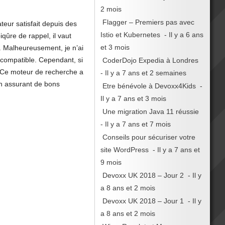
2 mois
Flagger – Premiers pas avec
teur satisfait depuis des
Istio et Kubernetes
- Il y a 6 ans
qûre de rappel, il vaut
et 3 mois
. Malheureusement, je n’ai
 compatible. Cependant, si
CoderDojo Expedia à Londres
 Ce moteur de recherche a
- Il y a 7 ans et 2 semaines
en assurant de bons
Etre bénévole à Devoxx4Kids
-
Il y a 7 ans et 3 mois
Une migration Java 11 réussie
- Il y a 7 ans et 7 mois
Conseils pour sécuriser votre
site WordPress
- Il y a 7 ans et
9 mois
Devoxx UK 2018 – Jour 2
- Il y
a 8 ans et 2 mois
Devoxx UK 2018 – Jour 1
- Il y
a 8 ans et 2 mois