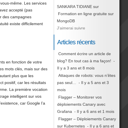
ue vous-même. Les services
SANKARA TIDIANE
sur
 avez accepté (pas
Formation en ligne gratuite sur
our des campagnes
MongoDB
uité existe difficilement
J'aimerai suivre
Articles récents
Comment écrire un article de
blog? En tout cas à ma façon!
-
nts en fonction de votre
Il y a 3 ans et 8 mois
es mots clés, mais sur des
Attaques de robots: vous n’êtes
autant plus que les
pas seul…
- Il y a 5 ans et 3
positif, car les résultats
terme. La première vocation
mois
rage intelligent sur vos
Flagger – Monitorer vos
existence, car Google l’a
déploiements Canary avec
Grafana
- Il y a 6 ans et 1 mois
Flagger – Déploiements Canary
sur Kubernetes
- Il y a 6 ans et