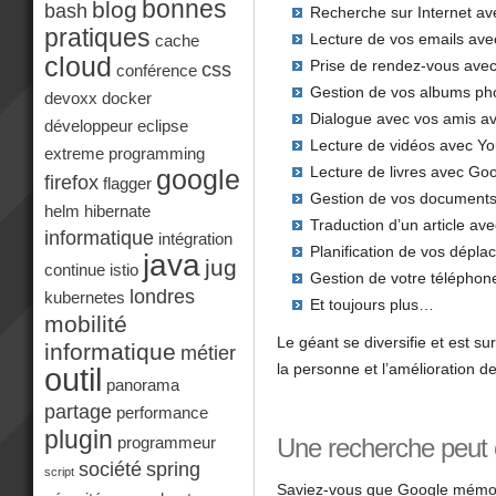
bonnes
blog
bash
Recherche sur Internet a
pratiques
Lecture de vos emails ave
cache
cloud
Prise de rendez-vous ave
css
conférence
Gestion de vos albums ph
devoxx
docker
Dialogue avec vos amis a
développeur
eclipse
Lecture de vidéos avec Y
extreme programming
Lecture de livres avec Go
google
firefox
flagger
Gestion de vos document
helm
hibernate
Traduction d’un article av
informatique
intégration
Planification de vos dép
java
jug
continue
istio
Gestion de votre téléphone
londres
kubernetes
Et toujours plus…
mobilité
Le géant se diversifie et est s
informatique
métier
la personne et l’amélioration 
outil
panorama
partage
performance
plugin
Une recherche peut 
programmeur
société
spring
script
Saviez-vous que Google mémori