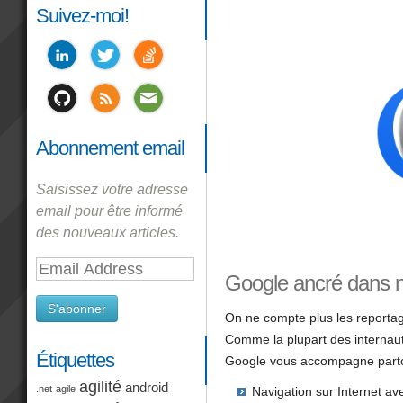
Suivez-moi!
Abonnement email
Saisissez votre adresse
email pour être informé
des nouveaux articles.
Email
Google ancré dans n
Address
S'abonner
On ne compte plus les reportag
Comme la plupart des internaute
Étiquettes
Google vous accompagne parto
agilité
android
.net
agile
Navigation sur Internet 