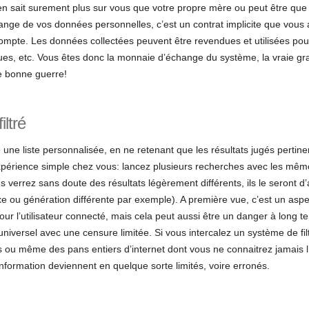
il en sait surement plus sur vous que votre propre mère ou peut être q
ange de vos données personnelles, c’est un contrat implicite que vous
compte. Les données collectées peuvent être revendues et utilisées p
ques, etc. Vous êtes donc la monnaie d’échange du système, la vraie grat
de bonne guerre!
iltré
une liste personnalisée, en ne retenant que les résultats jugés pertine
expérience simple chez vous: lancez plusieurs recherches avec les mêm
 verrez sans doute des résultats légèrement différents, ils le seront d’
e ou génération différente par exemple). A première vue, c’est un aspect 
 pour l’utilisateur connecté, mais cela peut aussi être un danger à long 
 universel avec une censure limitée. Si vous intercalez un système de filt
s ou même des pans entiers d’internet dont vous ne connaitrez jamais l’
’information deviennent en quelque sorte limités, voire erronés.