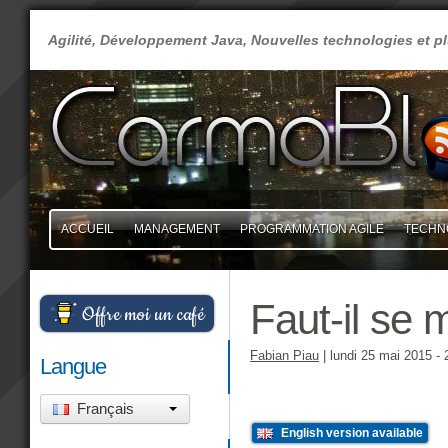
Agilité, Développement Java, Nouvelles technologies et 
ACCUEIL
MANAGEMENT
PROGRAMMATION AGILE
TECHN
Faut-il se 
Offre moi un café
Fabian Piau
|
lundi 25 mai 2015
- 
Langue
Français
English version available