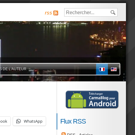
rss
S DE L'AUTEUR
FR
Flux RSS
book
WhatsApp