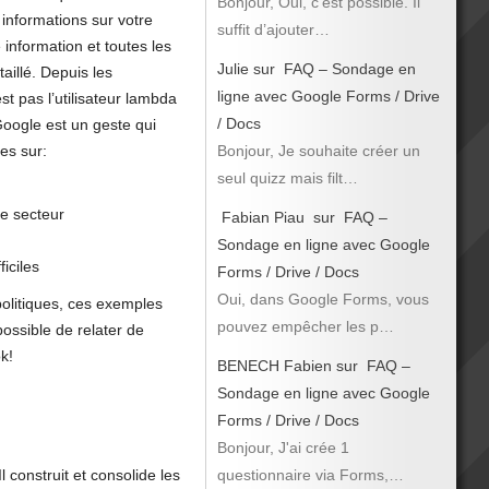
Bonjour, Oui, c’est possible. Il
 informations sur votre
suffit d’ajouter…
 information et toutes les
Julie
sur
FAQ – Sondage en
taillé. Depuis les
ligne avec Google Forms / Drive
st pas l’utilisateur lambda
/ Docs
Google est un geste qui
Bonjour, Je souhaite créer un
es sur:
seul quizz mais filt…
ce secteur
Fabian Piau
sur
FAQ –
Sondage en ligne avec Google
iciles
Forms / Drive / Docs
Oui, dans Google Forms, vous
politiques, ces exemples
pouvez empêcher les p…
 possible de relater de
k!
BENECH Fabien
sur
FAQ –
Sondage en ligne avec Google
Forms / Drive / Docs
Bonjour, J'ai crée 1
questionnaire via Forms,…
construit et consolide les