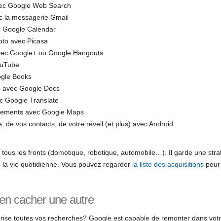
vec Google Web Search
c la messagerie Gmail
c Google Calendar
oto avec Picasa
vec Google+ ou Google Hangouts
ouTube
ogle Books
s avec Google Docs
ec Google Translate
lacements avec Google Maps
, de vos contacts, de votre réveil (et plus) avec Android
ur tous les fronts (domotique, robotique, automobile…). Il garde une st
de la vie quotidienne. Vous pouvez regarder
la liste des acquisitions
pour 
en cacher une autre
se toutes vos recherches? Google est capable de remonter dans votr