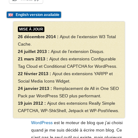
English version available
MISE À JOUR
26 décembre 2014 :
Ajout de l’extension W3 Total
Cache.
24 juillet 2013 :
Ajout de l’extension Disqus.
21 mars 2013 :
Ajout des extensions Configurable
Tag Cloud et Conditional CAPTCHA for WordPress.
22 février 2013 :
Ajout des extensions YARPP et
Social Media Icons Widget.
24 janvier 2013 :
Remplacement de All in One SEO
Pack par WordPress SEO plus performant.
19 juin 2012 :
Ajout des extensions Really Simple
CAPTCHA, WP-ShkShell, Jetpack et WP-PostViews.
WordPress
est le moteur de blog que j’ai choisi
quand je me suis décidé à écrire mon blog. Ce
n’est pas le seul outil qui existe, mais plusieurs