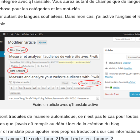
n intégrée avec qTranslate. Vous aurez autant de champs que de langues 
hose pour les catégories et les mot-clés.
r autant de langues souhaitées. Dans mon cas, j’ai activé l’anglais et le
ble.
Ecrire un article avec qTranslate activé
 sont traduites de manière automatique, ce n’est pas le cas pour toutes 
s que j’avais dû remplir au début lors de la création du blog.
par qTranslate pour ajouter mes propres traductions sur ces informations
en langue 1[:code_lang_2]Mon texte en langue 2
.