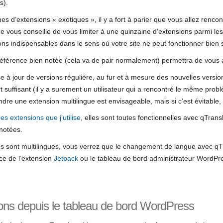
s).
ines d’extensions « exotiques », il y a fort à parier que vous allez renc
e vous conseille de vous limiter à une quinzaine d’extensions parmi les 
ions indispensables dans le sens où votre site ne peut fonctionner bien 
éférence bien notée (cela va de pair normalement) permettra de vous 
ise à jour de versions régulière, au fur et à mesure des nouvelles vers
suffisant (il y a surement un utilisateur qui a rencontré le même pro
endre une extension multilingue est envisageable, mais si c’est évitable
des extensions que j’utilise
, elles sont toutes fonctionnelles avec qTransl
 notées.
ns sont multilingues, vous verrez que le changement de langue avec qT
ace de l’extension
Jetpack
ou le tableau de bord administrateur WordPre
ions depuis le tableau de bord WordPress