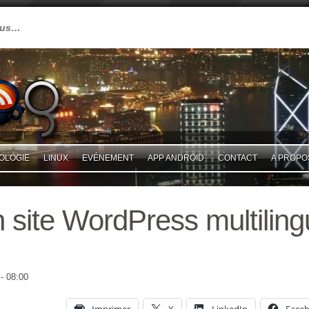
plus…
OLOGIE
LINUX
EVÉNEMENT
APP ANDROID
CONTACT
A PROPO
 site WordPress multilin
- 08:00