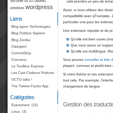
sécurité
ubuntu
cela prendra un peu de temp
tdd
test
wordpress
windows
Aussi, si vous utilisez des diza
compatibilité avec qTranslate. J
Liens
particulier vrai pour les extens
Blog Ippon Technologies
Une extension réputée et de pr
Blog Publicis Sapient
Qu’elle est bien suivie (m
Blog Zenika
Que vous aurez un support 
Classpert
Qu’elle est multilingue. R
CommitStrip
Coursera
Vous pouvez
consulter la liste 
plupart, connues et plutôt bien
Le Touilleur Express
Les Cast Codeurs Podcast
Si votre thème et vos extensio
OCTO talks !
tout cela. Par exemple, l’interf
The Twelve-Factor App
changement de langue.
Catégories
Gestion des traduct
Evénement
(15)
Linux
(3)