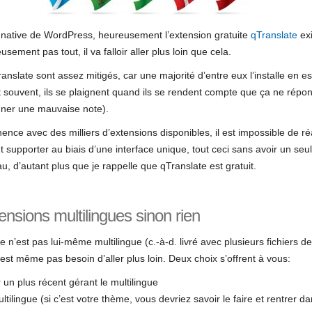
é native de WordPress, heureusement l’extension gratuite
qTranslate
exi
sement pas tout, il va falloir aller plus loin que cela.
ranslate sont assez mitigés, car une majorité d’entre eux l’installe en e
t souvent, ils se plaignent quand ils se rendent compte que ça ne répon
nner une mauvaise note).
ce avec des milliers d’extensions disponibles, il est impossible de ré
ut supporter au biais d’une interface unique, tout ceci sans avoir un se
au, d’autant plus que je rappelle que qTranslate est gratuit.
nsions multilingues sinon rien
n’est pas lui-même multilingue (c.-à-d. livré avec plusieurs fichiers d
’est même pas besoin d’aller plus loin. Deux choix s’offrent à vous:
un plus récent gérant le multilingue
tilingue (si c’est votre thème, vous devriez savoir le faire et rentrer 