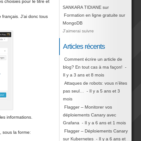
choisies pour le titre et
SANKARA TIDIANE
sur
Formation en ligne gratuite sur
 français. J’ai donc tous
MongoDB
J'aimerai suivre
Articles récents
Comment écrire un article de
blog? En tout cas à ma façon!
-
Il y a 3 ans et 8 mois
Attaques de robots: vous n’êtes
pas seul…
- Il y a 5 ans et 3
mois
Flagger – Monitorer vos
déploiements Canary avec
les informations.
Grafana
- Il y a 6 ans et 1 mois
Flagger – Déploiements Canary
, sous la forme:
sur Kubernetes
- Il y a 6 ans et