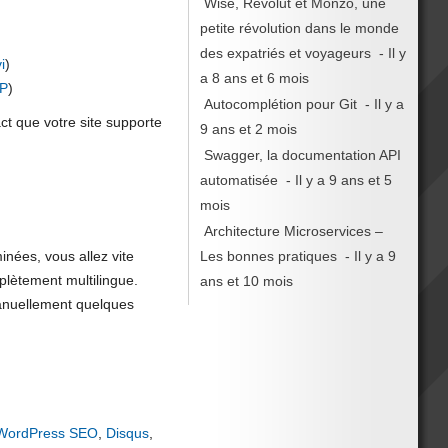
Wise, Revolut et Monzo, une
petite révolution dans le monde
des expatriés et voyageurs
- Il y
i
)
a 8 ans et 6 mois
PP
)
Autocomplétion pour Git
- Il y a
t que votre site supporte
9 ans et 2 mois
Swagger, la documentation API
automatisée
- Il y a 9 ans et 5
mois
Architecture Microservices –
minées, vous allez vite
Les bonnes pratiques
- Il y a 9
plètement multilingue.
ans et 10 mois
manuellement quelques
WordPress SEO
,
Disqus
,