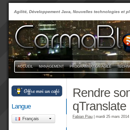
Agilité, Développement Java, Nouvelles technologies et 
ACCUEIL
MANAGEMENT
PROGRAMMATION AGILE
TECHN
Rendre son
Offre moi un café
qTranslate
Langue
Fabian Piau
|
mardi 25 mars 2014
Français