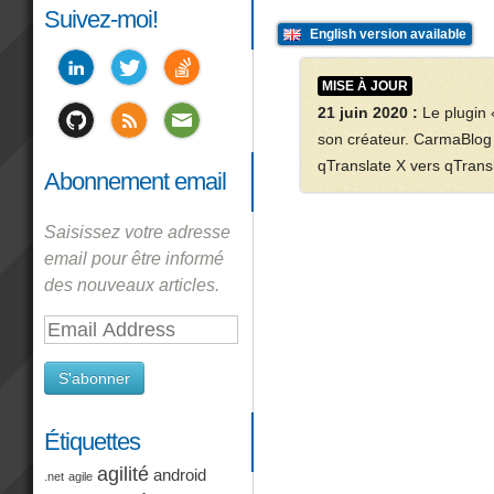
Suivez-moi!
English version available
MISE À JOUR
21 juin 2020 :
Le plugin
son créateur. CarmaBlog 
qTranslate X vers qTransl
Abonnement email
Saisissez votre adresse
email pour être informé
des nouveaux articles.
Email
Address
S'abonner
Étiquettes
agilité
android
.net
agile