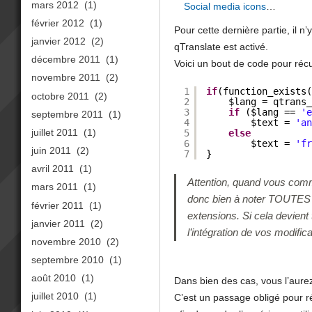
mars 2012
(1)
Social media icons
…
février 2012
(1)
Pour cette dernière partie, il n
janvier 2012
(2)
qTranslate est activé.
décembre 2011
(1)
Voici un bout de code pour récup
novembre 2011
(2)
1
if
(function_exists
octobre 2011
(2)
2
$lang = qtrans
3
if
($lang == 
'
septembre 2011
(1)
4
$text = 
'a
juillet 2011
(1)
5
else
6
$text = 
'f
juin 2011
(2)
7
}
avril 2011
(1)
Attention, quand vous comm
mars 2011
(1)
donc bien à noter TOUTES l
février 2011
(1)
extensions. Si cela devient
janvier 2011
(2)
l’intégration de vos modific
novembre 2010
(2)
septembre 2010
(1)
août 2010
(1)
Dans bien des cas, vous l’aure
juillet 2010
(1)
C’est un passage obligé pour 