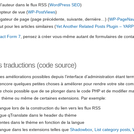
 l’auteur dans le flux RSS (
WordPress SEO
)
mpteur de vue (
WP-PostViews
)
avigateur de page (page précédente, suivante, dernière…) (
WP-PageNav
ut pour les articles similaires (
Yet Another Related Posts Plugin – YAR
act Form 7
, pensez à créer vous-même autant de formulaires de contac
 traductions (code source)
tes améliorations possibles depuis l’interface d’administration étant ter
 encore quelques petites choses à améliorer pour rendre votre site com
utre choix possible que de se plonger dans le code PHP et de modifier 
re thème ou même de certaines extensions. Par exemple:
angue lors de la construction du lien vers les flux RSS
angue qTranslate dans le header du thème
rentes dans le thème en fonction de la langue
langue dans les extensions telles que
Shadowbox
,
List category posts
,