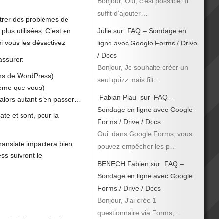
Bonjour, Oui, c’est possible. Il
suffit d’ajouter…
ontrer des problèmes de
plus utilisées. C’est en
Julie
sur
FAQ – Sondage en
si vous les désactivez.
ligne avec Google Forms / Drive
/ Docs
assurer:
Bonjour, Je souhaite créer un
ions de WordPress)
seul quizz mais filt…
blème que vous)
Fabian Piau
sur
FAQ –
, alors autant s’en passer…
Sondage en ligne avec Google
ate et sont, pour la
Forms / Drive / Docs
Oui, dans Google Forms, vous
ranslate impactera bien
pouvez empêcher les p…
ss suivront le
BENECH Fabien
sur
FAQ –
Sondage en ligne avec Google
Forms / Drive / Docs
Bonjour, J'ai crée 1
questionnaire via Forms,…