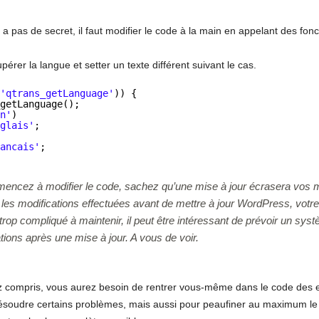
’y a pas de secret, il faut modifier le code à la main en appelant des fo
érer la langue et setter un texte différent suivant le cas.
(
'qtrans_getLanguage'
)) {
_getLanguage();
en'
)
nglais'
;
rancais'
;
encez à modifier le code, sachez qu’une mise à jour écrasera vos m
es modifications effectuées avant de mettre à jour WordPress, votr
 trop compliqué à maintenir, il peut être intéressant de prévoir un sy
ations après une mise à jour. A vous de voir.
z compris, vous aurez besoin de rentrer vous-même dans le code des e
résoudre certains problèmes, mais aussi pour peaufiner au maximum 