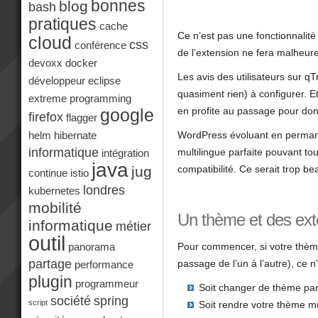
bonnes
blog
bash
pratiques
cache
Ce n’est pas une fonctionnalit
cloud
css
conférence
de l’extension ne fera malheureu
devoxx
docker
Les avis des utilisateurs sur qT
développeur
eclipse
quasiment rien) à configurer. E
extreme programming
en profite au passage pour do
google
firefox
flagger
WordPress évoluant en permanen
helm
hibernate
informatique
multilingue parfaite pouvant to
intégration
java
compatibilité. Ce serait trop be
jug
continue
istio
londres
kubernetes
mobilité
Un thème et des exte
informatique
métier
outil
Pour commencer, si votre thème 
panorama
partage
passage de l’un à l’autre), ce n
performance
plugin
programmeur
Soit changer de thème par 
société
spring
script
Soit rendre votre thème mul