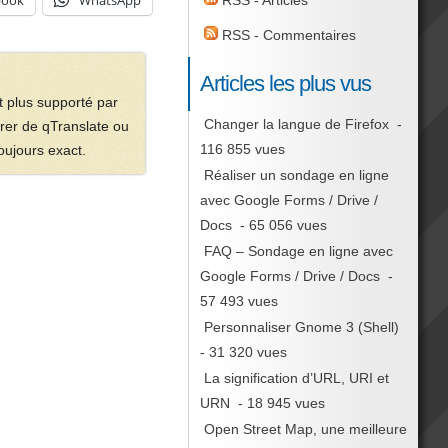
book
WhatsApp
RSS - Articles
RSS - Commentaires
Articles les plus vus
t plus supporté par
Changer la langue de Firefox
-
rer de qTranslate ou
116 855 vues
oujours exact.
Réaliser un sondage en ligne
avec Google Forms / Drive /
Docs
- 65 056 vues
FAQ – Sondage en ligne avec
Google Forms / Drive / Docs
-
57 493 vues
Personnaliser Gnome 3 (Shell)
- 31 320 vues
La signification d’URL, URI et
URN
- 18 945 vues
Open Street Map, une meilleure