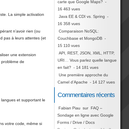
carte que Google Maps?
-
16 463 vues
ste. La simple activation
Java EE & CDI vs. Spring
-
16 358 vues
Comparaison NoSQL:
spérant n’avoir rien (ou
d pas à leurs attentes (et
Couchbase et MongoDB
-
15 110 vues
API, REST, JSON, XML, HTTP,
aliser une extension
URI… Vous parlez quelle langue
ul problème de
en fait?
- 14 181 vues
Une première approche du
Camel d’Apache
- 14 127 vues
Commentaires récents
e langues et supportant le
Fabian Piau
sur
FAQ –
Sondage en ligne avec Google
Forms / Drive / Docs
dans votre code, même si