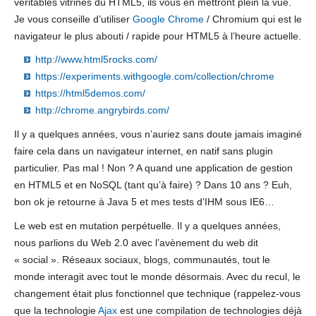
véritables vitrines du HTML5, ils vous en mettront plein la vue.
Je vous conseille d’utiliser
Google Chrome
/ Chromium qui est le
navigateur le plus abouti / rapide pour HTML5 à l’heure actuelle.
http://www.html5rocks.com/
https://experiments.withgoogle.com/collection/chrome
https://html5demos.com/
http://chrome.angrybirds.com/
Il y a quelques années, vous n’auriez sans doute jamais imaginé
faire cela dans un navigateur internet, en natif sans plugin
particulier. Pas mal ! Non ? A quand une application de gestion
en HTML5 et en NoSQL (tant qu’à faire) ? Dans 10 ans ? Euh,
bon ok je retourne à Java 5 et mes tests d’IHM sous IE6…
Le web est en mutation perpétuelle. Il y a quelques années,
nous parlions du Web 2.0 avec l’avènement du web dit
« social ». Réseaux sociaux, blogs, communautés, tout le
monde interagit avec tout le monde désormais. Avec du recul, le
changement était plus fonctionnel que technique (rappelez-vous
que la technologie
Ajax
est une compilation de technologies déjà