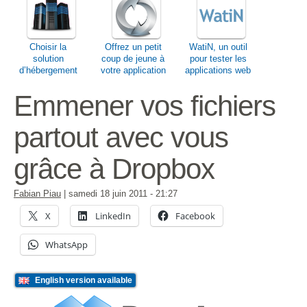
Choisir la
Offrez un petit
WatiN, un outil
solution
coup de jeune à
pour tester les
d’hébergement
votre application
applications web
web qui
– CSS
correspond à vos
Emmener vos fichiers
besoins
partout avec vous
grâce à Dropbox
Fabian Piau
|
samedi 18 juin 2011
- 21:27
X
LinkedIn
Facebook
WhatsApp
English version available