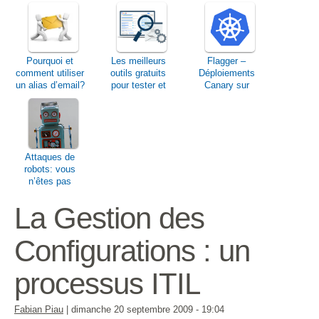
Pourquoi et
Les meilleurs
Flagger –
comment utiliser
outils gratuits
Déploiements
un alias d’email?
pour tester et
Canary sur
optimiser une
Kubernetes
application ou un
site web
Attaques de
robots: vous
n’êtes pas
seul…
La Gestion des
Configurations : un
processus ITIL
Fabian Piau
|
dimanche 20 septembre 2009
- 19:04