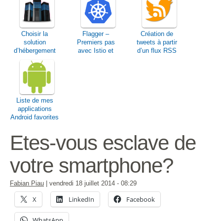
Choisir la
Flagger –
Création de
solution
Premiers pas
tweets à partir
d’hébergement
avec Istio et
d’un flux RSS
web qui
Kubernetes
correspond à vos
besoins
Liste de mes
applications
Android favorites
Etes-vous esclave de
votre smartphone?
Fabian Piau
|
vendredi 18 juillet 2014
- 08:29
X
LinkedIn
Facebook
WhatsApp