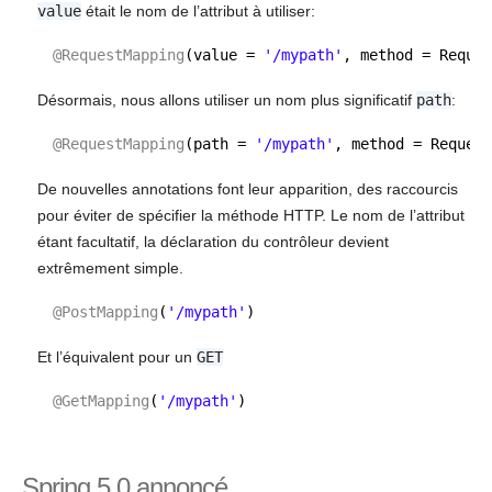
value
était le nom de l’attribut à utiliser:
@RequestMapping
(value = 
'/mypath'
, method = Reques
Désormais, nous allons utiliser un nom plus significatif
path
:
@RequestMapping
(path = 
'/mypath'
, method = Request
De nouvelles annotations font leur apparition, des raccourcis
pour éviter de spécifier la méthode HTTP. Le nom de l’attribut
étant facultatif, la déclaration du contrôleur devient
extrêmement simple.
@PostMapping
(
'/mypath'
)
Et l’équivalent pour un
GET
@GetMapping
(
'/mypath'
)
Spring 5.0 annoncé