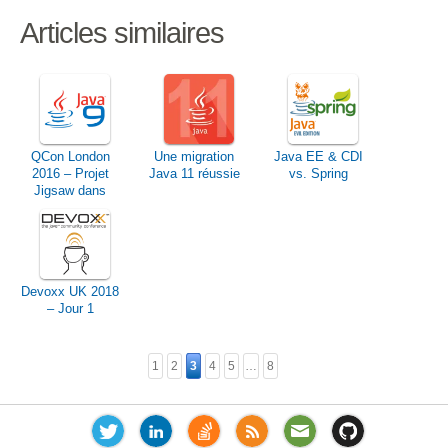
Articles similaires
QCon London
Une migration
Java EE & CDI
2016 – Projet
Java 11 réussie
vs. Spring
Jigsaw dans
JDK 9 – La
modularité arrive
sur Java
Devoxx UK 2018
– Jour 1
1
2
3
4
5
…
8