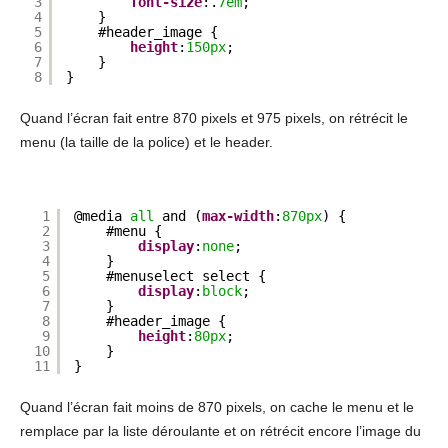
3
font-size
:.
7em
;
4
}
5
#header_image {
6
height
:
150px
;
7
}
8
}
Quand l’écran fait entre 870 pixels et 975 pixels, on rétrécit le
menu (la taille de la police) et le header.
1
@media 
all
and (
max-width
:
870px
) {
2
#menu {
3
display
:
none
;
4
}
5
#menuselect select {
6
display
:
block
;
7
}
8
#header_image {
9
height
:
80px
;
10
}
11
}
Quand l’écran fait moins de 870 pixels, on cache le menu et le
remplace par la liste déroulante et on rétrécit encore l’image du