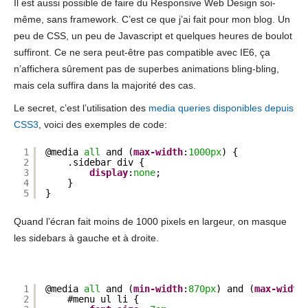
Il est aussi possible de faire du Responsive Web Design soi-
même, sans framework. C’est ce que j’ai fait pour mon blog. Un
peu de CSS, un peu de Javascript et quelques heures de boulot
suffiront. Ce ne sera peut-être pas compatible avec IE6, ça
n’affichera sûrement pas de superbes animations bling-bling,
mais cela suffira dans la majorité des cas.
Le secret, c’est l’utilisation des
media queries disponibles depuis
CSS3
, voici des exemples de code:
1
@media 
all
and (
max-width
:
1000px
) {
2
.sidebar div {
3
display
:
none
;
4
}
5
}
Quand l’écran fait moins de 1000 pixels en largeur, on masque
les sidebars à gauche et à droite.
1
@media 
all
and (
min-width
:
870px
) and (
max-width
2
#menu ul li {