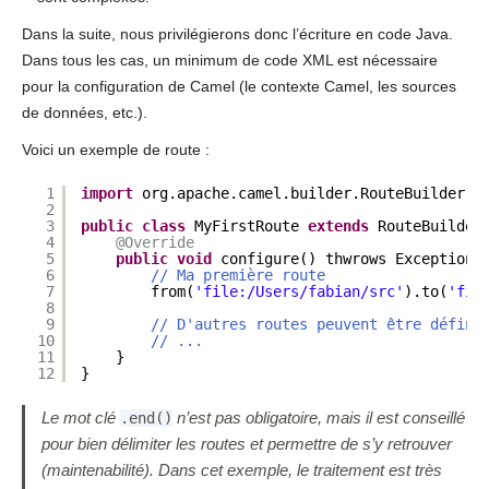
Dans la suite, nous privilégierons donc l’écriture en code Java.
Dans tous les cas, un minimum de code XML est nécessaire
pour la configuration de Camel (le contexte Camel, les sources
de données, etc.).
Voici un exemple de route :
1
import
org.apache.camel.builder.RouteBuilder;
2
3
public
class
MyFirstRoute 
extends
RouteBuilder
4
@Override
5
public
void
configure() thwrows Exception 
6
// Ma première route
7
from(
'file:/Users/fabian/src'
).to(
'fil
8
9
// D'autres routes peuvent être défini
10
// ...
11
}
12
}
Le mot clé
n’est pas obligatoire, mais il est conseillé
.end()
pour bien délimiter les routes et permettre de s’y retrouver
(maintenabilité). Dans cet exemple, le traitement est très