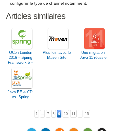
configurer le type de channel notamment.
Articles similaires
QCon London
Plus loin avec le
Une migration
2016 – Spring
Maven Site
Java 11 réussie
Framework 5 –
Preview et
Roadmap
Java EE & CDI
vs. Spring
1
…
7
8
9
10
11
…
15