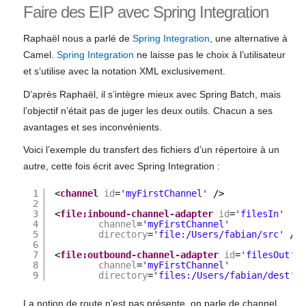
Faire des EIP avec Spring Integration
Raphaël nous a parlé de
Spring Integration
, une alternative à
Camel.
Spring Integration
ne laisse pas le choix à l’utilisateur
et s’utilise avec la notation XML exclusivement.
D’après Raphaël, il s’intègre mieux avec Spring Batch, mais
l’objectif n’était pas de juger les deux outils. Chacun a ses
avantages et ses inconvénients.
Voici l’exemple du transfert des fichiers d’un répertoire à un
autre, cette fois écrit avec Spring Integration :
1
<
channel
id
=
'myFirstChannel'
/>
2
3
<
file:inbound-channel-adapter
id
=
'filesIn'
4
channel
=
'myFirstChannel'
5
directory
=
'file:/Users/fabian/src'
/>
6
7
<
file:outbound-channel-adapter
id
=
'filesOut'
8
channel
=
'myFirstChannel'
9
directory
=
'files:/Users/fabian/dest'
/
La notion de route n’est pas présente, on parle de channel.