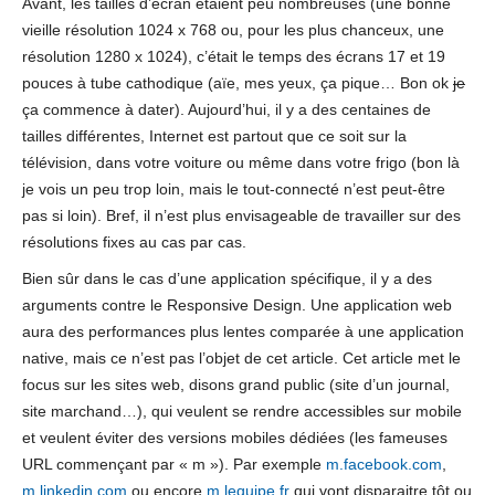
Avant, les tailles d’écran étaient peu nombreuses (une bonne
vieille résolution 1024 x 768 ou, pour les plus chanceux, une
résolution 1280 x 1024), c’était le temps des écrans 17 et 19
pouces à tube cathodique (aïe, mes yeux, ça pique… Bon ok
je
ça commence à dater). Aujourd’hui, il y a des centaines de
tailles différentes, Internet est partout que ce soit sur la
télévision, dans votre voiture ou même dans votre frigo (bon là
je vois un peu trop loin, mais le tout-connecté n’est peut-être
pas si loin). Bref, il n’est plus envisageable de travailler sur des
résolutions fixes au cas par cas.
Bien sûr dans le cas d’une application spécifique, il y a des
arguments contre le Responsive Design. Une application web
aura des performances plus lentes comparée à une application
native, mais ce n’est pas l’objet de cet article. Cet article met le
focus sur les sites web, disons grand public (site d’un journal,
site marchand…), qui veulent se rendre accessibles sur mobile
et veulent éviter des versions mobiles dédiées (les fameuses
URL commençant par « m »). Par exemple
m.facebook.com
,
m.linkedin.com
ou encore
m.lequipe.fr
qui vont disparaitre tôt ou