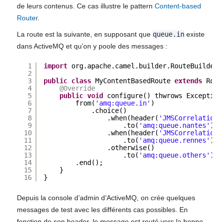
de leurs contenus. Ce cas illustre le pattern
Content-based
Router
.
La route est la suivante, en supposant que
queue.in
existe
dans ActiveMQ et qu’on y poole des messages :
1
import
org.apache.camel.builder.RouteBuilder;
2
3
public
class
MyContentBasedRoute 
extends
Rout
4
@Override
5
public
void
configure() thwrows Exception
6
from(
'amq:queue.in'
)
7
.choice()
8
.when(header(
'JMSCorrelationI
9
.to(
'amq:queue.nantes'
)
10
.when(header(
'JMSCorrelationI
11
.to(
'amq:queue.rennes'
)
12
.otherwise()
13
.to(
'amq:queue.others'
)
14
.end();
15
}
16
}
Depuis la console d’admin d’ActiveMQ, on crée quelques
messages de test avec les différents cas possibles. En
fonction de son header, le message est routé vers la bonne