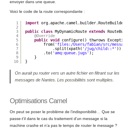
envoyer dans une queue.
Voici le code de la route correspondante :
1
import
org.apache.camel.builder.RouteBuilder;
2
3
public
class
MyDynamicRoute 
extends
RouteBuil
4
@Override
5
public
void
configure() thwrows Exception
6
from(
'files:/Users/fabian/src/message
7
.split(xpath(
'/jug/child::*'
))
8
.to(
'amq:queue.jugs'
);
9
}
10
}
On aurait pu router vers un autre fichier en filtrant sur les
messages de Nantes. Les possibilités sont multiples.
Optimisations Camel
On peut se poser le problème de l’indisponibilité… Que se
passe-t’il dans le cas du traitement d’un message si la
machine crashe et n’a pas le temps de router le message ?