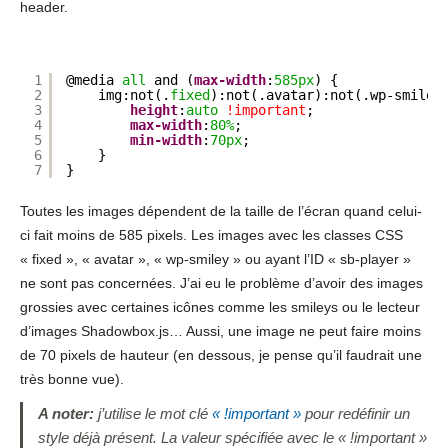
header.
1
@media 
all
and (
max-width
:
585px
) {
2
img:not(.
fixed
):not(.avatar):not(.wp-smiley
3
height
:
auto
!important
;
4
max-width
:
80%
;
5
min-width
:
70px
;
6
}
7
}
Toutes les images dépendent de la taille de l’écran quand celui-
ci fait moins de 585 pixels. Les images avec les classes CSS
« fixed », « avatar », « wp-smiley » ou ayant l’ID « sb-player »
ne sont pas concernées. J’ai eu le problème d’avoir des images
grossies avec certaines icônes comme les smileys ou le lecteur
d’images Shadowbox.js… Aussi, une image ne peut faire moins
de 70 pixels de hauteur (en dessous, je pense qu’il faudrait une
très bonne vue).
A noter:
j’utilise le mot clé
« !important »
pour redéfinir un
style déjà présent. La valeur spécifiée avec le « !important »