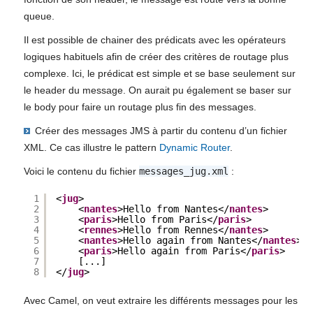
queue.
Il est possible de chainer des prédicats avec les opérateurs
logiques habituels afin de créer des critères de routage plus
complexe. Ici, le prédicat est simple et se base seulement sur
le header du message. On aurait pu également se baser sur
le body pour faire un routage plus fin des messages.
Créer des messages JMS à partir du contenu d’un fichier
XML. Ce cas illustre le pattern
Dynamic Router
.
Voici le contenu du fichier
messages_jug.xml
:
1
<
jug
>
2
<
nantes
>Hello from Nantes</
nantes
>
3
<
paris
>Hello from Paris</
paris
>
4
<
rennes
>Hello from Rennes</
nantes
>
5
<
nantes
>Hello again from Nantes</
nantes
>
6
<
paris
>Hello again from Paris</
paris
>
7
[...]
8
</
jug
>
Avec Camel, on veut extraire les différents messages pour les