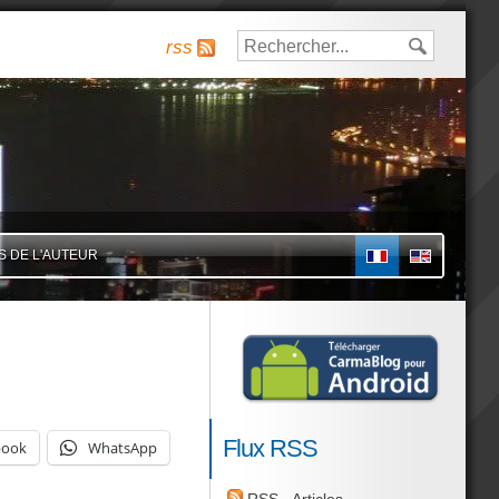
rss
S DE L'AUTEUR
FR
Flux RSS
book
WhatsApp