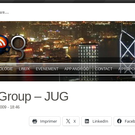
plus…
OLOGIE
LINUX
EVÉNEMENT
APP ANDROID
CONTACT
A PROPO
 Group – JUG
2009
- 18:46
Imprimer
X
LinkedIn
Face