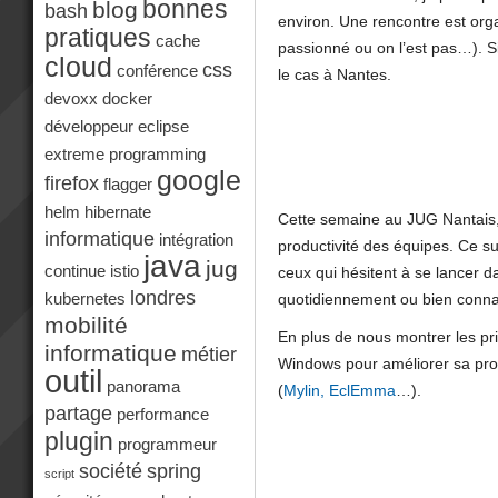
bonnes
blog
bash
environ. Une rencontre est organ
pratiques
cache
passionné ou on l’est pas…). Si
cloud
css
conférence
le cas à Nantes.
devoxx
docker
développeur
eclipse
extreme programming
google
firefox
flagger
helm
hibernate
Cette semaine au JUG Nantais,
informatique
intégration
productivité des équipes. Ce su
java
jug
continue
istio
ceux qui hésitent à se lancer da
londres
quotidiennement ou bien connai
kubernetes
mobilité
En plus de nous montrer les pr
informatique
métier
Windows pour améliorer sa prod
outil
panorama
(
Mylin,
EclEmma
…).
partage
performance
plugin
programmeur
société
spring
script