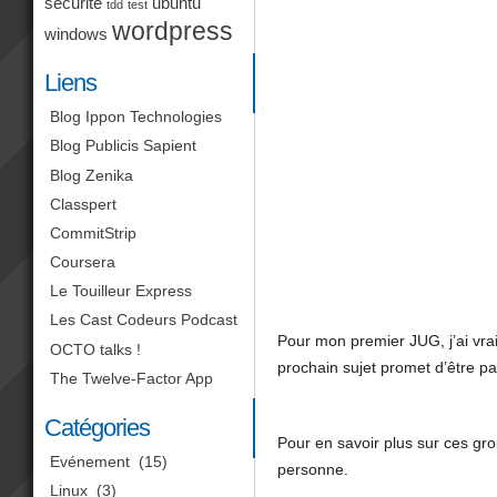
sécurité
ubuntu
tdd
test
wordpress
windows
Liens
Blog Ippon Technologies
Blog Publicis Sapient
Blog Zenika
Classpert
CommitStrip
Coursera
Le Touilleur Express
Les Cast Codeurs Podcast
Pour mon premier JUG, j’ai vrai
OCTO talks !
prochain sujet promet d’être p
The Twelve-Factor App
Catégories
Pour en savoir plus sur ces gro
Evénement
(15)
personne.
Linux
(3)