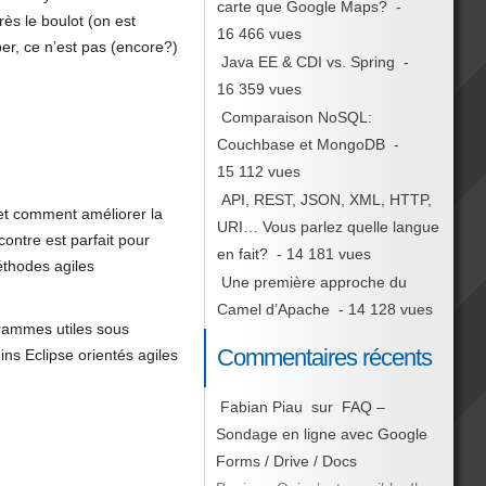
carte que Google Maps?
-
rès le boulot (on est
16 466 vues
er, ce n’est pas (encore?)
Java EE & CDI vs. Spring
-
16 359 vues
Comparaison NoSQL:
Couchbase et MongoDB
-
15 112 vues
API, REST, JSON, XML, HTTP,
 et comment améliorer la
URI… Vous parlez quelle langue
ontre est parfait pour
en fait?
- 14 181 vues
méthodes agiles
Une première approche du
Camel d’Apache
- 14 128 vues
grammes utiles sous
Commentaires récents
ins Eclipse orientés agiles
Fabian Piau
sur
FAQ –
Sondage en ligne avec Google
Forms / Drive / Docs