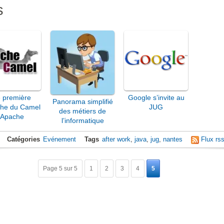
s
 première
Google s’invite au
Panorama simplifié
he du Camel
JUG
des métiers de
’Apache
l’informatique
Catégories
Evénement
Tags
after work
,
java
,
jug
,
nantes
Flux rs
Page 5 sur 5
1
2
3
4
5