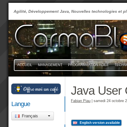
Agilité, Développement Java, Nouvelles technologies et 
ACCUEIL
MANAGEMENT
PROGRAMMATION AGILE
TECHN
Java User
Offre moi un café
Fabian Piau
|
samedi 24 octobre 
Langue
Français
English version available