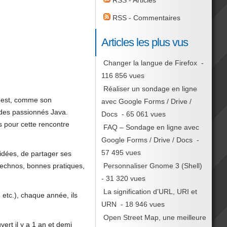
RSS - Articles
RSS - Commentaires
Articles les plus vus
Changer la langue de Firefox
-
116 856 vues
Réaliser un sondage en ligne
) est, comme son
avec Google Forms / Drive /
 des passionnés Java.
Docs
- 65 061 vues
 pour cette rencontre
FAQ – Sondage en ligne avec
Google Forms / Drive / Docs
-
57 495 vues
 idées, de partager ses
Personnaliser Gnome 3 (Shell)
technos, bonnes pratiques,
- 31 320 vues
La signification d’URL, URI et
 etc.), chaque année, ils
URN
- 18 946 vues
Open Street Map, une meilleure
vert il y a 1 an et demi