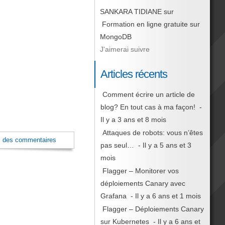
SANKARA TIDIANE
sur
Formation en ligne gratuite sur
MongoDB
J'aimerai suivre
Articles récents
Comment écrire un article de
blog? En tout cas à ma façon!
-
Il y a 3 ans et 8 mois
Attaques de robots: vous n’êtes
s des commentaires
pas seul…
- Il y a 5 ans et 3
mois
Flagger – Monitorer vos
déploiements Canary avec
Grafana
- Il y a 6 ans et 1 mois
Flagger – Déploiements Canary
sur Kubernetes
- Il y a 6 ans et