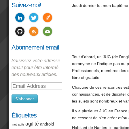
Suivez-moi!
Jeudi dernier fut mon baptême d
Abonnement email
Tout d’abord, un JUG (de l’ang
Saisissez votre adresse
acronyme ne l’indique pas au 
email pour être informé
Professionnels, membres des c
des nouveaux articles.
libre et gratuite.
Email
Chacune de ces rencontres est l
Address
connaissances, et de discuter 
S'abonner
les sujets sont nombreux et var
Il y a plusieurs JUG en France 
Étiquettes
ne cessent de s’en créer et/ou 
agilité
android
.net
agile
Habitant de Nantes, je participe