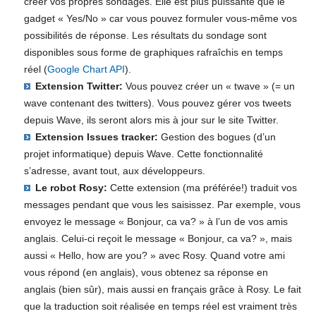
créer vos propres sondages. Elle est plus puissante que le
gadget « Yes/No » car vous pouvez formuler vous-même vos
possibilités de réponse. Les résultats du sondage sont
disponibles sous forme de graphiques rafraîchis en temps
réel (
Google Chart API
).
Extension Twitter:
Vous pouvez créer un « twave » (= un
wave contenant des twitters). Vous pouvez gérer vos tweets
depuis Wave, ils seront alors mis à jour sur le site Twitter.
Extension Issues tracker:
Gestion des bogues (d’un
projet informatique) depuis Wave. Cette fonctionnalité
s’adresse, avant tout, aux développeurs.
Le robot Rosy:
Cette extension (ma préférée!) traduit vos
messages pendant que vous les saisissez. Par exemple, vous
envoyez le message « Bonjour, ca va? » à l’un de vos amis
anglais. Celui-ci reçoit le message « Bonjour, ca va? », mais
aussi « Hello, how are you? » avec Rosy. Quand votre ami
vous répond (en anglais), vous obtenez sa réponse en
anglais (bien sûr), mais aussi en français grâce à Rosy. Le fait
que la traduction soit réalisée en temps réel est vraiment très