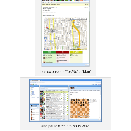
Les extensions 'Yes/No' et 'Map'
Une partie d'échecs sous Wave